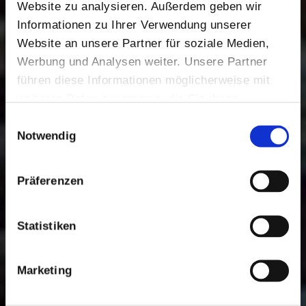
Website zu analysieren. Außerdem geben wir
Informationen zu Ihrer Verwendung unserer
Website an unsere Partner für soziale Medien,
Werbung und Analysen weiter. Unsere Partner
führen diese Informationen möglicherweise mit
weiteren Daten zusammen, die Sie ihnen
bereitgestellt haben oder die sie im Rahmen Ihrer
Einwilligungsauswahl
Nutzung der Dienste gesammelt haben. Sie geben
Notwendig
Einwilligung zu unseren Cookies, wenn Sie
unsere Webseite weiterhin nutzen.
Präferenzen
Statistiken
Marketing