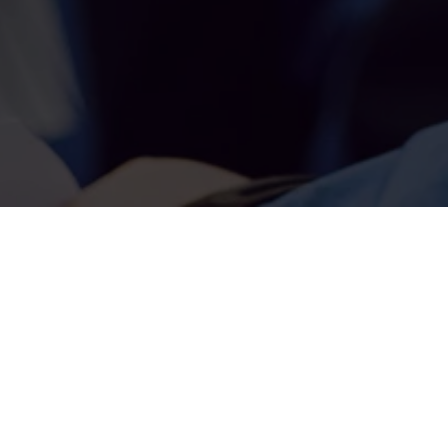
Schüler
DERZEIT OFFENE STELLEN:
Ausbildungsberufe b