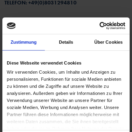
TELEFON: +49(0)8031294810
Kontaktieren Sie uns
Füllen Sie dieses Formular aus, wenn Sie weitere
Zustimmung
Details
Über Cookies
Informationen benötigen.
Wir treten schnellstmöglich mit Ihnen in Verbindung.
Diese Webseite verwendet Cookies
NAME
(*)
Wir verwenden Cookies, um Inhalte und Anzeigen zu
personalisieren, Funktionen für soziale Medien anbieten
zu können und die Zugriffe auf unsere Website zu
analysieren. Außerdem geben wir Informationen zu Ihrer
E-MAIL
(*)
Verwendung unserer Website an unsere Partner für
soziale Medien, Werbung und Analysen weiter. Unsere
Partner führen diese Informationen möglicherweise mit
weiteren Daten zusammen, die Sie ihnen bereitgestellt
TELEFONNUMMER
haben oder die sie im Rahmen Ihrer Nutzung der Dienste