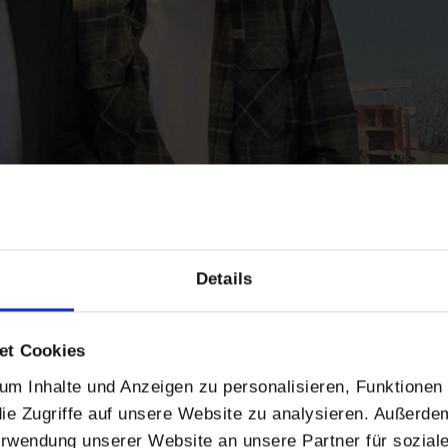
Details
 Aibling
et Cookies
m Inhalte und Anzeigen zu personalisieren, Funktionen 
ie Zugriffe auf unsere Website zu analysieren. Außerde
eit - die Ausbildungsmesse JobFair, der Wirtschaftsschule Bad Ai
Verwendung unserer Website an unsere Partner für sozia