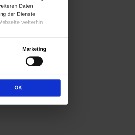
ng
überzeugt.
weiteren Daten
und Schülern gut an.
ung der Dienste
ebseite weiterhin
Marketing
OK