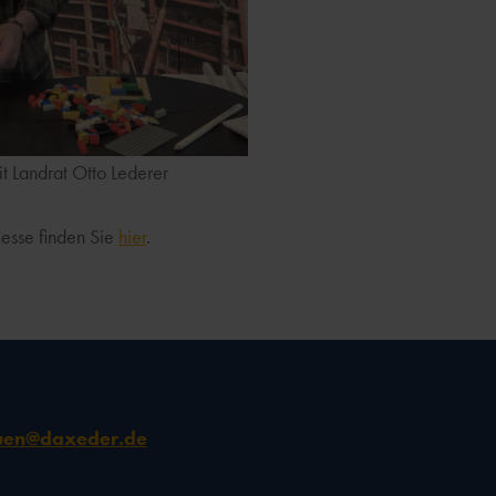
t Landrat Otto Lederer
esse finden Sie
hier
.
uen@daxeder.de