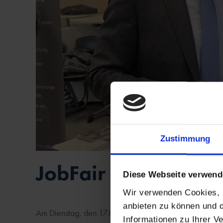
Zustimmung
JobFair 2026 in Bad
Diese Webseite verwend
Wir verwenden Cookies, u
anbieten zu können und d
Am Dienstag, den 17.03.2026, war es endlich wieder sow
Informationen zu Ihrer 