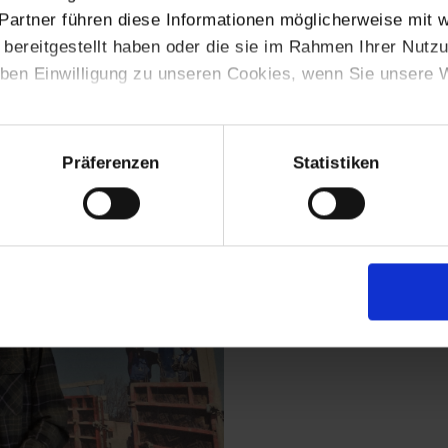
treten, und vom Konzept der
Wirtschaftsschule Alpenland Bad Aibli
Partner führen diese Informationen möglicherweise mit 
riebe sowie ausgewählten Workshops kommt bei den Schülerinnen 
bereitgestellt haben oder die sie im Rahmen Ihrer Nutz
rganisatoren für die gelungene Veranstaltung zu bedanken.
ben Einwilligung zu unseren Cookies, wenn Sie unsere W
folg bei ihrer beruflichen Zukunft!
Präferenzen
Statistiken