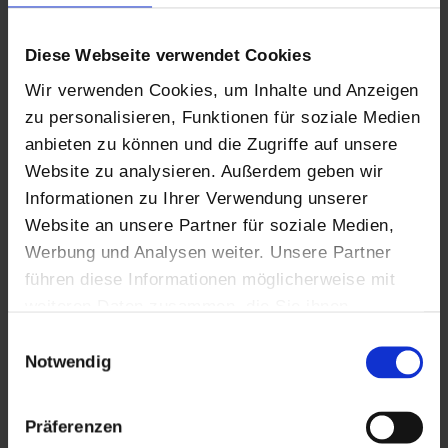
Unsere Arbeiten am neuen Standort der Freiwilligen
Diese Webseite verwendet Cookies
Feuerwehr in Pullach, Kolbermoor, stehen kurz vor der
Wir verwenden Cookies, um Inhalte und Anzeigen
Fertigstellung.
zu personalisieren, Funktionen für soziale Medien
anbieten zu können und die Zugriffe auf unsere
Wir freuen uns, dass die Mitglieder der Freiwilligen
Website zu analysieren. Außerdem geben wir
Feuerwehr das Gebäude bald werden nutzen können.
Informationen zu Ihrer Verwendung unserer
Website an unsere Partner für soziale Medien,
Weitere Informationen und Bilder zur Feuerwehr und Ihrem
Werbung und Analysen weiter. Unsere Partner
neuen Standort finden Sie
hier
.
führen diese Informationen möglicherweise mit
weiteren Daten zusammen, die Sie ihnen
bereitgestellt haben oder die sie im Rahmen Ihrer
Einwilligungsauswahl
Nutzung der Dienste gesammelt haben. Sie geben
Notwendig
Einwilligung zu unseren Cookies, wenn Sie
unsere Webseite weiterhin nutzen.
Präferenzen