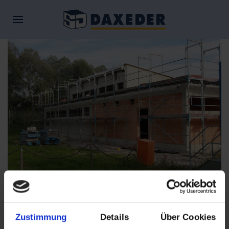
Fertigstellung
Feuerwehrhaus Pullach
Zustimmung
Details
Über Cookies