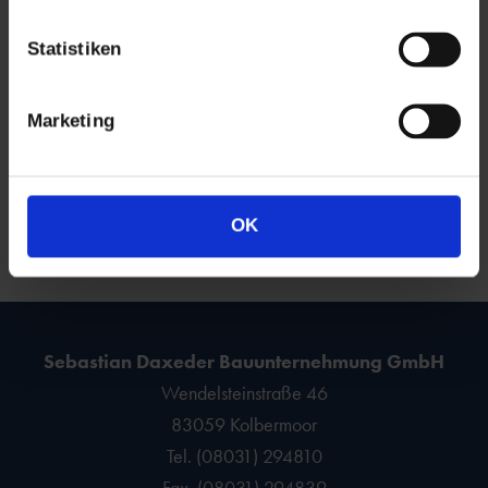
Statistiken
Marketing
OK
lesen Sie mehr in unserem Blog-Archiv
Sebastian Daxeder Bauunternehmung GmbH
Wendelsteinstraße 46
83059 Kolbermoor
Tel. (08031) 294810
Fax. (08031) 294839