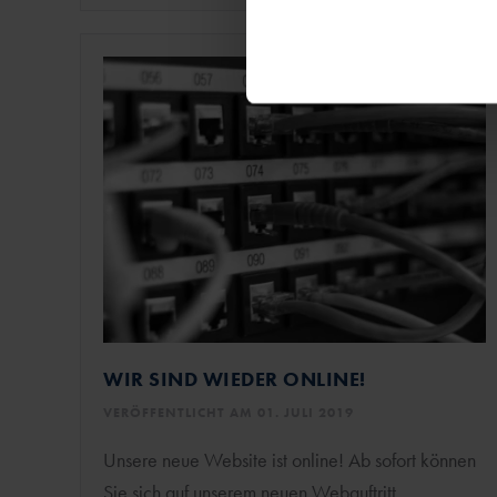
WIR SIND WIEDER ONLINE!
VERÖFFENTLICHT AM 01. JULI 2019
Unsere neue Website ist online! Ab sofort können
Sie sich auf unserem neuen Webauftritt