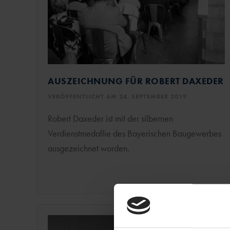
AUSZEICHNUNG FÜR ROBERT DAXEDER
VERÖFFENTLICHT AM 24. SEPTEMBER 2019
Robert Daxeder ist mit der silbernen
Verdienstmedallie des Bayerischen Baugewerbes
ausgezeichnet worden.