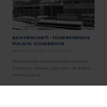
BAUFORTSCHRITT - FEUERWEHRHAUS
PULLACH, KOLBERMOOR
VERÖFFENTLICHT AM 13. AUGUST 2019
Die Bauarbeiten am Feuerwehrhaus in Pullach,
Kolbermoor, schreiten zügig voran - der Rohbau
nimmt Gestalt an.