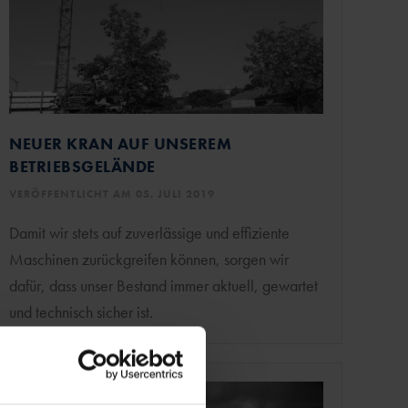
NEUER KRAN AUF UNSEREM
BETRIEBSGELÄNDE
VERÖFFENTLICHT AM 05. JULI 2019
Damit wir stets auf zuverlässige und effiziente
Maschinen zurückgreifen können, sorgen wir
dafür, dass unser Bestand immer aktuell, gewartet
und technisch sicher ist.