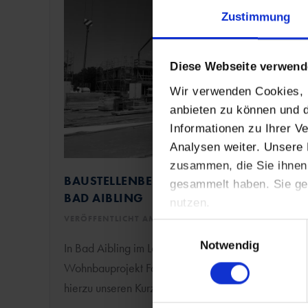
Zustimmung
Diese Webseite verwend
Wir verwenden Cookies, u
anbieten zu können und d
Informationen zu Ihrer 
Analysen weiter. Unsere 
zusammen, die Sie ihnen 
BAUSTELLENBERICHT FLURSTRASSE, B
gesammelt haben. Sie ge
AD AIBLING
nutzen.
VERÖFFENTLICHT AM 05. JULI 2019
Einwilligungsauswahl
Notwendig
In Bad Aibling im Landkreis Rosenheim hat ein
Wohnbauprojekt Fahrt aufgenommen. Lesen Sie
hierzu unseren Kurzbericht in unserem Firmenblog.