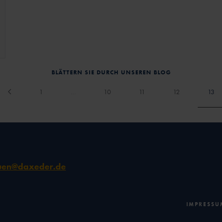
BLÄTTERN SIE DURCH UNSEREN BLOG
1
…
10
11
12
13
uen@daxeder.de
IMPRESSU