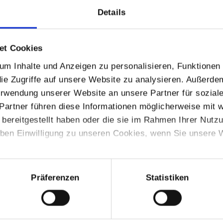
Details
et Cookies
m Inhalte und Anzeigen zu personalisieren, Funktionen 
ie Zugriffe auf unsere Website zu analysieren. Außerde
Verwendung unserer Website an unsere Partner für sozia
Partner führen diese Informationen möglicherweise mit 
bereitgestellt haben oder die sie im Rahmen Ihrer Nutz
BEGINN BAUSTELLE PULLACH
ben Einwilligung zu unseren Cookies, wenn Sie unsere W
VERÖFFENTLICHT AM 05. JULI 2019
Im Kolbermoorer Stadtteil Pullach haben vor
Präferenzen
Statistiken
kurzem die Bauarbeiten begonnen. Lesen Sie jetzt
unseren Kurzbericht im Daxeder Blog.