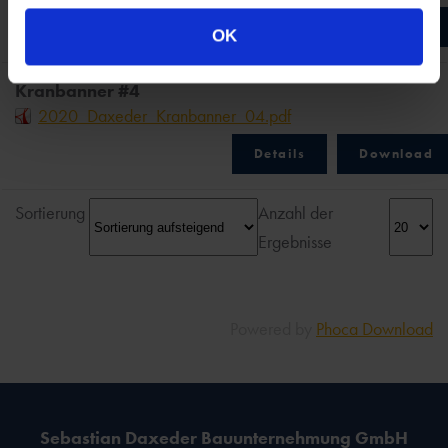
Details
Download
OK
Kranbanner #4
2020_Daxeder_Kranbanner_04.pdf
Details
Download
Sortierung
Anzahl der
Ergebnisse
Powered by
Phoca Download
Sebastian Daxeder Bauunternehmung GmbH