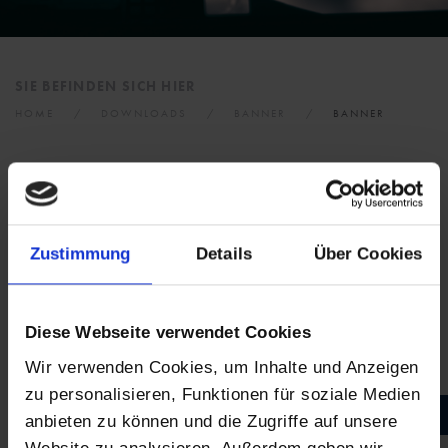
SIE BEFINDEN SICH HIER
HOME
DOWNLOADS
BANNER
BANNER
Kategorien
Zustimmung
Details
Über Cookies
BANNER
Diese Webseite verwendet Cookies
Bauzaunbanner (blau)
Wir verwenden Cookies, um Inhalte und Anzeigen
2020_Daxeder_Bauzaunbanner_bgblau_337x173.pdf
zu personalisieren, Funktionen für soziale Medien
Details
Download
anbieten zu können und die Zugriffe auf unsere