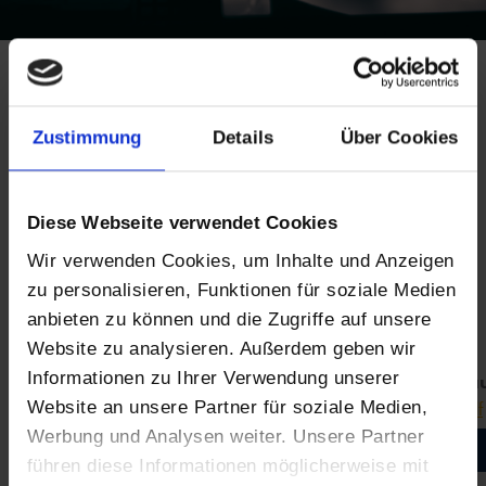
SIE BEFINDEN SICH HIER
HOME
DOWNLOADS
INFOFLYER
INFOFLYER
Zustimmung
Details
Über Cookies
Diese Webseite verwendet Cookies
Kategorien
Wir verwenden Cookies, um Inhalte und Anzeigen
zu personalisieren, Funktionen für soziale Medien
INFOFLYER
anbieten zu können und die Zugriffe auf unsere
Website zu analysieren. Außerdem geben wir
Informationen zu Ihrer Verwendung unserer
2021_Daxeder_Ausbildung_BetonUndStahlbetonba
2021_Daxeder_Ausbildung_BetonUndStahlbetonbauer.pdf
Website an unsere Partner für soziale Medien,
Werbung und Analysen weiter. Unsere Partner
Details
Download
führen diese Informationen möglicherweise mit